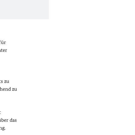
für
nter
s zu
ehend zu
t
über das
ng.