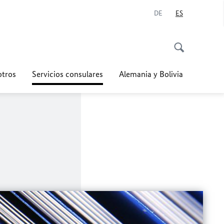
DE
ES
otros
Servicios consulares
Alemania y Bolivia