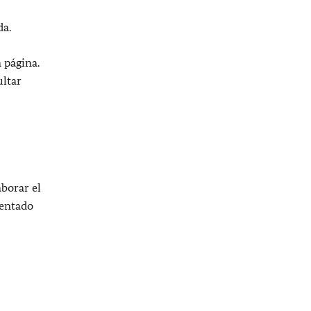
da.
 página.
ultar
borar el
sentado